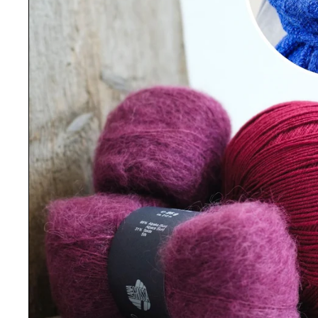
Die Wolle ist sehr schön. Tolle Farbe! Sie läßt sic
Bewertung für:
Strickpaket Tala Stola - Tanja Steinbach 