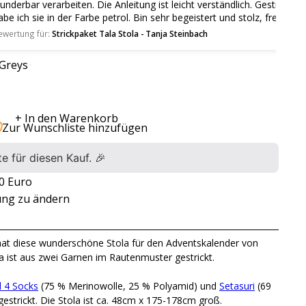
beiten. Die Anleitung ist leicht verständlich. Gestrickt
 der Farbe petrol. Bin sehr begeistert und stolz, freue
e tragen zu können. Momentan ist es noch zu warm dafür.
trickpaket Tala Stola - Tanja Steinbach
verkauft oder nicht verfügbar
Greys
+ In den Warenkorb
Zur Wunschliste hinzufügen
e für diesen Kauf. 🎉
0 Euro
ung zu ändern
hat diese wunderschöne Stola für den Adventskalender von
a ist aus zwei Garnen im Rautenmuster gestrickt.
 4 Socks
(75 % Merinowolle, 25 % Polyamid) und
Setasuri
(69
gestrickt. Die Stola ist ca. 48cm x 175-178cm groß.