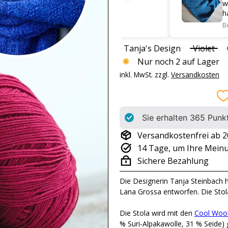
h gut verarbeiten.
wunderbar verar
habe ich sie in
(Tanja's Design)
mich drauf si
Bewertung für:
S
Color
Variante aus
Tanja's Design
Violet
Nur noch 2 auf Lager
inkl. MwSt. zzgl.
Versandkosten
Sie erhalten
365
Punkt
Versandkostenfrei ab 2
14 Tage, um Ihre Mein
Sichere Bezahlung
Die Designerin Tanja Steinbach 
Lana Grossa entworfen. Die Stol
Die Stola wird mit den
Cool Wool
% Suri-Alpakawolle, 31 % Seide) 