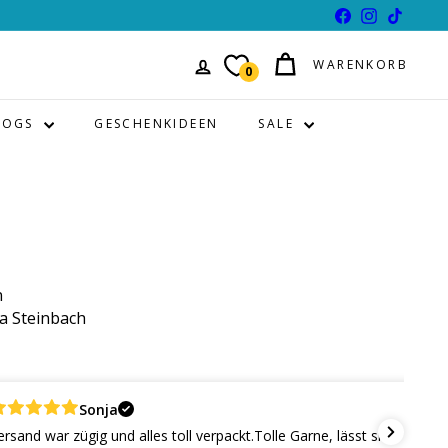
Facebook
Instagram
TikTok
WARENKORB
0
LOGS
GESCHENKIDEEN
SALE
n
ja Steinbach
Sonja
ig und alles toll verpackt.Tolle Garne, lässt sich