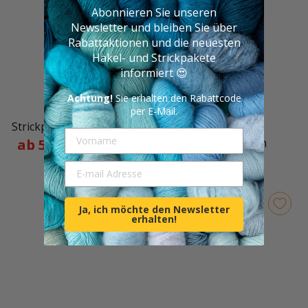
Abonnieren Sie unseren
Newsletter und bleiben Sie über
Rabattaktionen und die neuesten
Häkel- und Strickpakete
informiert 😍
Achtung!
Sie erhalten den Rabattcode
per E-Mail.
Strickpaket Tessera Top
Strickpaket Tessera
Vorname
ab 59,15 €
Pullover - Top-down
ab 79,95 €
E-mail Adresse
Ja, ich möchte den Newsletter
erhalten!