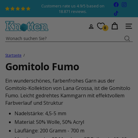
Direkt
Facebook
Insta
Customers rate us 4.9/5 based on
zum
Pause
18.871 reviews.
TikTok
Diashow
Inhalt
K
SEIT
0
n
Wonach
o
suchen
t
Sie?
t
Startseite
e
Gomitolo Fumo
n
W
Ein wunderschönes, farbenfrohes Garn aus der
o
Gomitolo-Kollektion von Lana Grossa, ist die Gomitolo
l
Fumo.
Leicht gedrehtes Kammgarn mit effektvollem
l
Farbverlauf und Struktur
e
Nadelstärke: 4,5-5 mm
Material: 50% Wolle, 50% Acryl
Lauflänge: 200 Gramm - 700 m