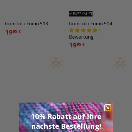
AUSVERKAUFT
Gomitolo Fumo 513
Gomitolo Fumo 514
1
19
95 €
Bewertung
19
95 €
10% Rabatt auf Ihre
nächste Bestellung!