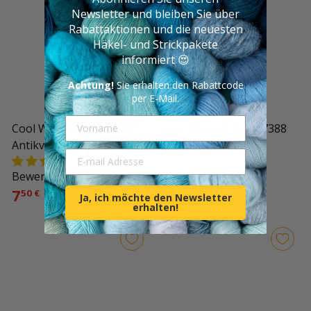
Newsletter und bleiben Sie über
Rabattaktionen und die neuesten
Häkel- und Strickpakete
informiert 😍
Achtung!
Sie erhalten den Rabattcode
per E-Mail.
Vorname
Cool Wool Vintage 7387
Cool Wool Vintage 7388
Antikviolett
7
50 €
Orangebraun
E-mail Adresse
2
Bewertungen
7
50 €
Ja, ich möchte den Newsletter
erhalten!