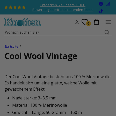
Direkt
Faceboo
Ins
Entdecken Sie unsere 18.883
zum
Pause
Bewertungen mit inspirierenden Fotos!
TikTok
Diashow
Inhalt
K
SEIT
0
n
Wonach
o
suchen
t
Sie?
t
Startseite
e
Cool Wool Vintage
n
W
o
l
Der Cool Wool Vintage besteht aus 100 % Merinowolle.
l
Es handelt sich um eine glatte, weiche Wolle mit
e
gewaschenem Effekt.
Nadelstärke: 3–3,5 mm
Material: 100 % Merinowolle
Gewicht – Länge: 50 Gramm – 160 m