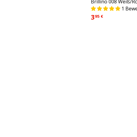
Brillino 008 Weiß/R
1 Bew
3
95 €