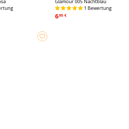
Glamour 005 Nachtblau
osa
1 Bewertung
ertung
6
95 €