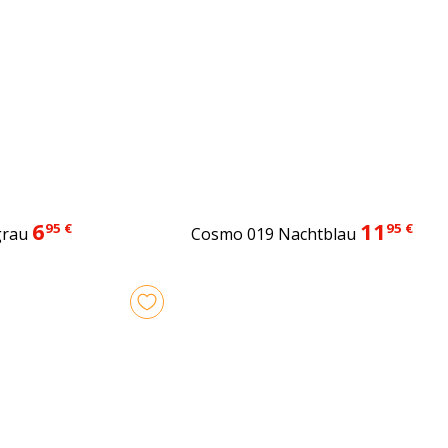
11
6
95 €
95 €
Cosmo 019 Nachtblau
grau