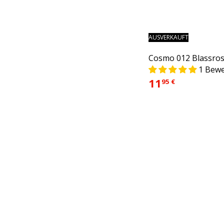
AUSVERKAUFT
Cosmo 012 Blassro
1 Bew
11
95 €