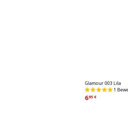
Glamour 003 Lila
1 Bew
6
95 €