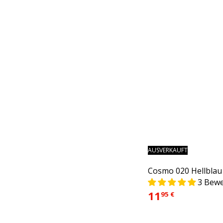
AUSVERKAUFT
Cosmo 020 Hellblau
3 Bew
11
95 €