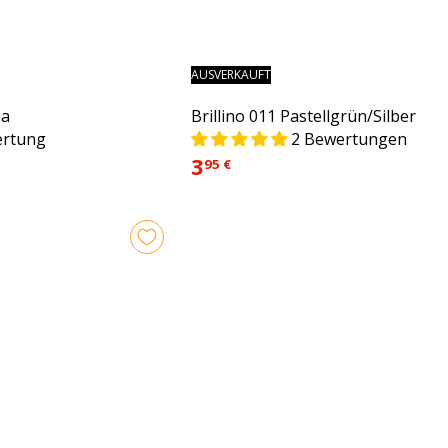
AUSVERKAUFT
sa
Brillino 011 Pastellgrün/Silber
ertung
2 Bewertungen
3
95 €