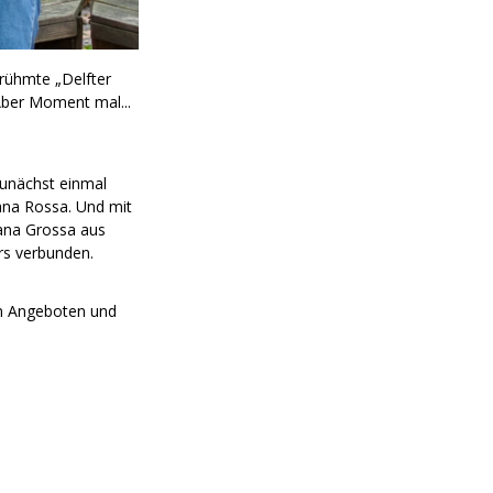
erühmte „Delfter
 Aber Moment mal...
unächst einmal
ana Rossa. Und mit
Lana Grossa aus
rs verbunden.
on Angeboten und