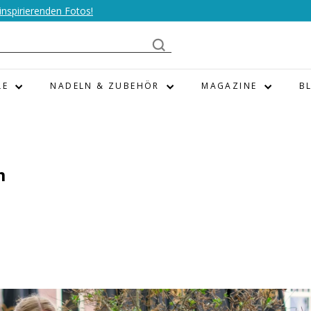
nspirierenden Fotos!
LE
NADELN & ZUBEHÖR
MAGAZINE
B
m