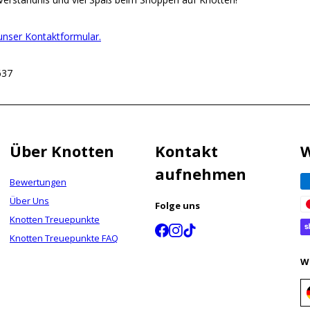
r unser Kontaktformular.
637
Über Knotten
Kontakt
W
aufnehmen
Bewertungen
Über Uns
Folge uns
Knotten Treuepunkte
Facebook
Instagram
TikTok
Knotten Treuepunkte FAQ
W