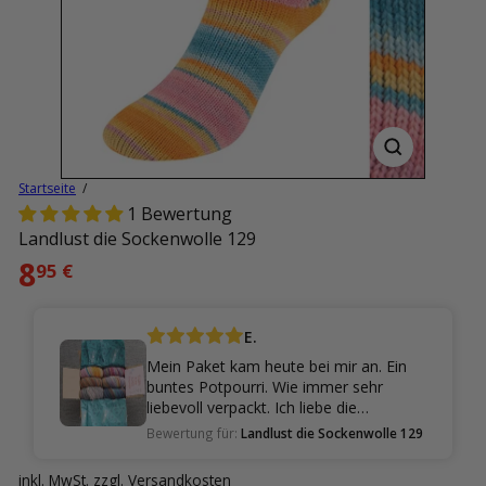
Startseite
1 Bewertung
Landlust die Sockenwolle 129
Normaler
8
95 €
Preis
E.
Mein Paket kam heute bei mir an. Ein
buntes Potpourri. Wie immer sehr
liebevoll verpackt. Ich liebe die
Sockenwolle von Landlust und freue
Bewertung für:
Landlust die Sockenwolle 129
mich jetzt schon auf das stricken.
inkl. MwSt. zzgl.
Versandkosten