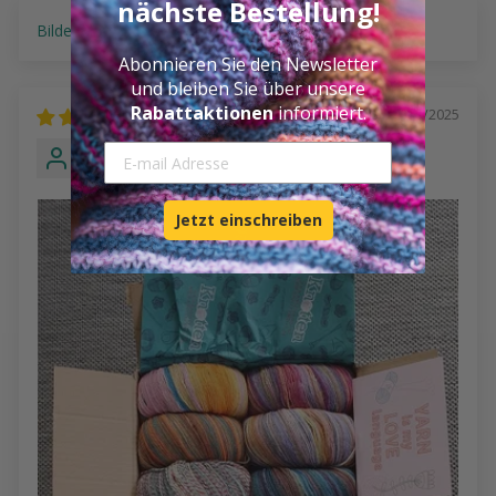
nächste Bestellung!
Sort by
Abonnieren Sie den Newsletter
und bleiben Sie über unsere
Rabattaktionen
informiert.
02/21/2025
E.
E-mail Adresse
Jetzt einschreiben