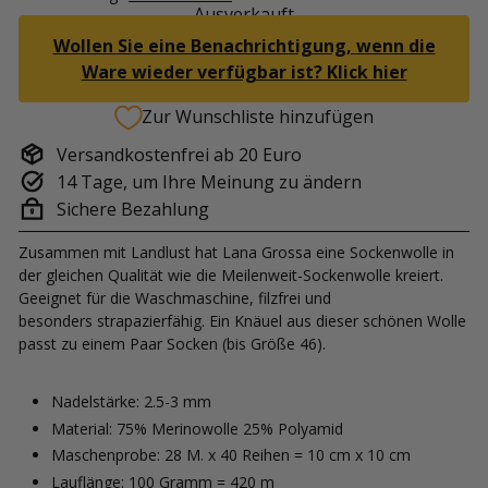
Ausverkauft
Wollen Sie eine Benachrichtigung, wenn die
Ware wieder verfügbar ist? Klick hier
Zur Wunschliste hinzufügen
Versandkostenfrei ab 20 Euro
14 Tage, um Ihre Meinung zu ändern
Sichere Bezahlung
Zusammen mit Landlust hat Lana Grossa eine Sockenwolle in
der gleichen Qualität wie die Meilenweit-Sockenwolle kreiert.
Geeignet für die Waschmaschine, filzfrei und
besonders
strapazierfähig
.
Ein
Knäuel
aus dieser schönen Wolle
passt zu einem Paar Socken (bis Größe 46).
Nadelstärke: 2.5-3 mm
Material: 75% Merinowolle 25% Polyamid
Maschenprobe: 28 M. x 40 Reihen = 10 cm x 10 cm
Lauflänge: 100 Gramm = 420 m