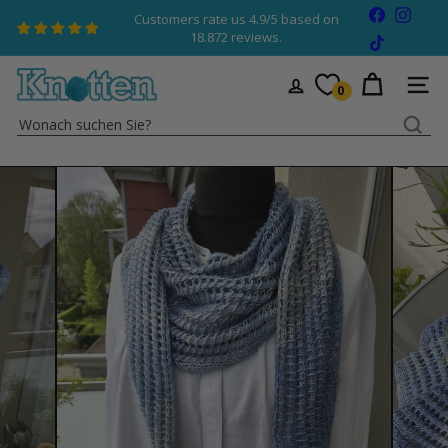
Direkt
Facebook
Insta
Customers rate us 4.9/5 based on
zum
Pause
18.872 reviews.
TikTok
Diashow
Inhalt
K
SEIT
0
n
Wonach
o
suchen
t
Sie?
t
e
n
W
o
l
l
e