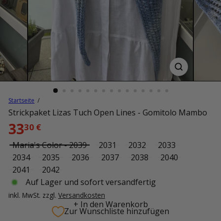
Startseite
Strickpaket Lizas Tuch Open Lines - Gomitolo Mambo
Normaler
33
30 €
Preis
Color
Maria's Color - 2039
2031
2032
2033
Variante ausverkauft oder nicht verfügbar
2034
2035
2036
2037
2038
2040
2041
2042
Auf Lager und sofort versandfertig
inkl. MwSt. zzgl.
Versandkosten
+ In den Warenkorb
Zur Wunschliste hinzufügen