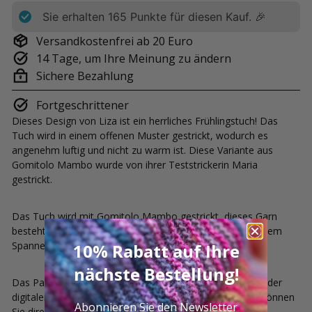
Sie erhalten
165
Punkte für diesen Kauf. 🎉
Versandkostenfrei ab 20 Euro
14 Tage, um Ihre Meinung zu ändern
Sichere Bezahlung
Fortgeschrittener
Dieses Design von Liza ist ein herrliches Frühlingstuch! Das
Tuch wird in einem offenen Muster gestrickt, wodurch es
angenehm luftig und nicht zu warm ist. Diese Variante aus
Gomitolo Mambo wurde von ihrer Teststrickerin Maria
gestrickt.
Das Tuch wird mit Gomitolo Mambo gestrickt, dieses Garn
besteht aus 100% Bio-Baumwolle. Das Tuch wird nach dem
Spannen ca. 217 cm lang und 36 cm tief.
10% Rabatt auf Ihre
nächste Bestellung!
Das Paket besteht aus 2 Knäueln Gomitolo Mambo und der
digitalen Anleitung. Die benötigten Stricknadeln (4 mm) können
Abonnieren Sie den Newsletter
Sie direkt hier in Ihren Warenkorb legen.