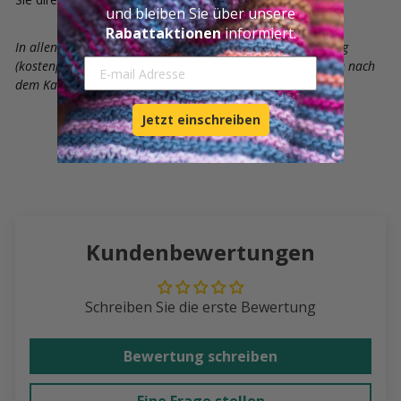
und bleiben Sie über unsere
Rabattaktionen
informiert.
In allen Paketen aus Lizas Laden ist Lizas Originalanleitung
E-mail Adresse
(kostenpflichtig) mit dabei. Die Strickanleitung erhalten Sie nach
dem Kauf des Pakets als digitalen Download.
Jetzt einschreiben
Kundenbewertungen
Schreiben Sie die erste Bewertung
Bewertung schreiben