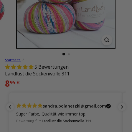
Startseite
5 Bewertungen
Landlust die Sockenwolle 311
Normaler
8
95 €
Preis
sandra.polanetzki@gmail.com
E
Super Farbe, Qualität wie immer top.
s
Bewertung für:
Landlust die Sockenwolle 311
u
B